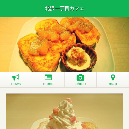
北沢一丁目カフェ
news
menu
photo
map